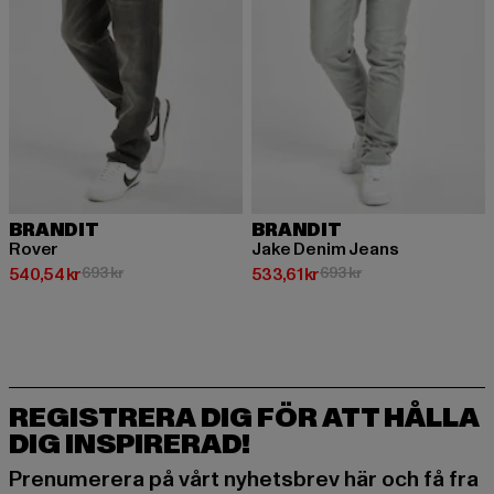
BRANDIT
BRANDIT
Rover
Jake Denim Jeans
Nuvarande pris: 540,54 kr
Kampanjpris: 693 kr
Nuvarande pris: 533,61 kr
Kampanjpris: 693 kr
540,54 kr
693 kr
533,61 kr
693 kr
REGISTRERA DIG FÖR ATT HÅLLA
DIG INSPIRERAD!
Prenumerera på vårt nyhetsbrev här och få fra