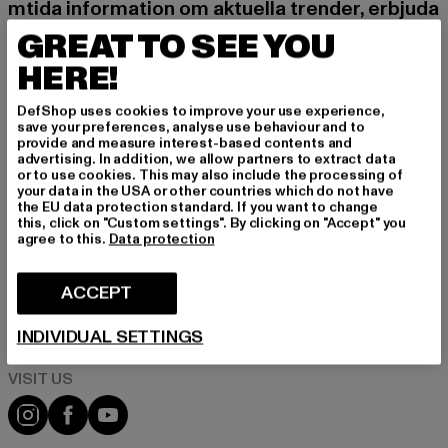
mtida information om aktuella trender, erbjuda
nden och kuponger från DefShop via e-post!
GREAT TO SEE YOU
HERE!
Vilka produkter är du intresserad av?
DefShop uses cookies to improve your use experience,
save your preferences, analyse use behaviour and to
MÄN
provide and measure interest-based contents and
KVINNOR
advertising. In addition, we allow partners to extract data
or to use cookies. This may also include the processing of
your data in the USA or other countries which do not have
the EU data protection standard. If you want to change
E-POST
this, click on "Custom settings". By clicking on "Accept" you
agree to this.
Data protection
REGISTRERA DIG
ACCEPT
Information om hur DefShop hanterar dina uppgifter finns i vår
integritetspolicy. Du kan när som helst avregistrera dig kostnadsfritt.
Läs integritetspolicyn
INDIVIDUAL SETTINGS
Visit our Instagram page:
Visit our Facebook page:
Visit our YouTube channel: