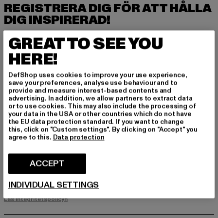
REGISTRERA DIG FÖR ATT HÅLLA
DIG INSPIRERAD!
Prenumerera på vårt nyhetsbrev här och få fra
GREAT TO SEE YOU
mtida information om aktuella trender, erbjuda
HERE!
nden och kuponger från DefShop via e-post!
DefShop uses cookies to improve your use experience,
save your preferences, analyse use behaviour and to
Vilka produkter är du intresserad av?
provide and measure interest-based contents and
advertising. In addition, we allow partners to extract data
MÄN
or to use cookies. This may also include the processing of
your data in the USA or other countries which do not have
KVINNOR
the EU data protection standard. If you want to change
this, click on "Custom settings". By clicking on "Accept" you
agree to this.
Data protection
E-POST
ACCEPT
REGISTRERA DIG
INDIVIDUAL SETTINGS
Information om hur DefShop hanterar dina uppgifter finns i vår
integritetspolicy. Du kan när som helst avregistrera dig kostnadsfritt.
Läs integritetspolicyn