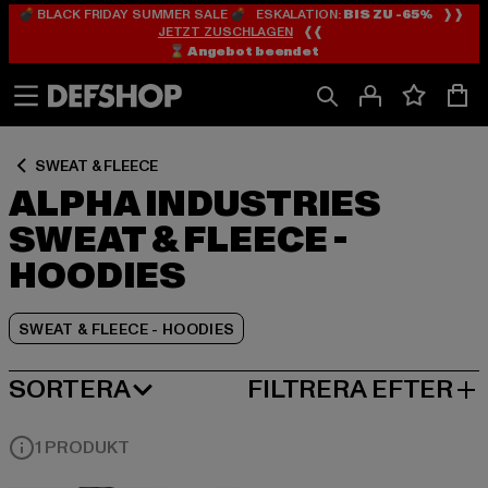
💣 BLACK FRIDAY SUMMER SALE 💣 ESKALATION:
BIS ZU -65%
❱❱
Hoppa
Hoppa
Hoppa
JETZT ZUSCHLAGEN
❰❰
till
till
till
⌛️ Angebot beendet
Innehåll
Sidfot
Produktgalleri
SWEAT & FLEECE
ALPHA INDUSTRIES
SWEAT & FLEECE -
HOODIES
SWEAT & FLEECE - HOODIES
SORTERA
FILTRERA EFTER
MEST POPULÄRT
1 PRODUKT