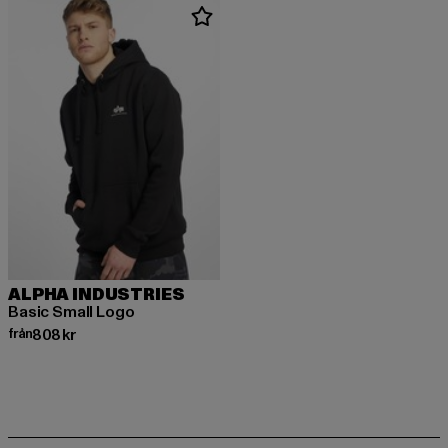
ALPHA INDUSTRIES
Basic Small Logo
Nuvarande pris: Från 808 kr
från
808 kr