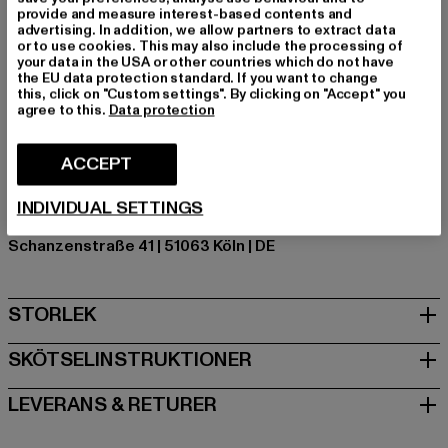
provide and measure interest-based contents and
unmissverständlich. Ab damit in die Rotation.
advertising. In addition, we allow partners to extract data
or to use cookies. This may also include the processing of
Varumärke: Buffalo
your data in the USA or other countries which do not have
Kategori: Tall Boots
the EU data protection standard. If you want to change
this, click on "Custom settings". By clicking on "Accept" you
Färg: schwarz
agree to this.
Data protection
Tillverkarens färg: black
Art.nr: PD00010734-00007
ACCEPT
Tillverkare: Buffalo Boots GmbH |
service-de@buffalo-
INDIVIDUAL SETTINGS
boots.com
Schanzenstraße 41 | 51063 Köln | DE
STORLEK
SKÖTSELINSTRUKTIONER
LEVERANS & RETURER