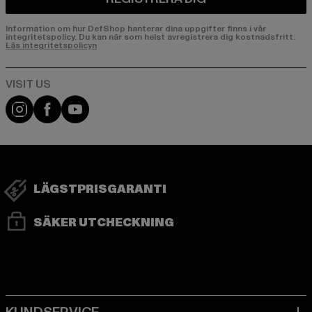
Information om hur DefShop hanterar dina uppgifter finns i vår
integritetspolicy. Du kan när som helst avregistrera dig kostnadsfritt.
Läs integritetspolicyn
Visit our Instagram page:
Visit our Facebook page:
Visit our YouTube channel:
LÄGSTPRISGARANTI
SÄKER UTCHECKNING