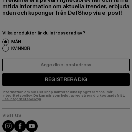
Prenumerera på vårt nyhetsbrev här och få fra
mtida information om aktuella trender, erbjuda
nden och kuponger från DefShop via e-post!
Vilka produkter är du intresserad av?
MÄN
KVINNOR
E-POST
REGISTRERA DIG
Information om hur DefShop hanterar dina uppgifter finns i vår
integritetspolicy. Du kan när som helst avregistrera dig kostnadsfritt.
Läs integritetspolicyn
Visit our Instagram page:
Visit our Facebook page:
Visit our YouTube channel: