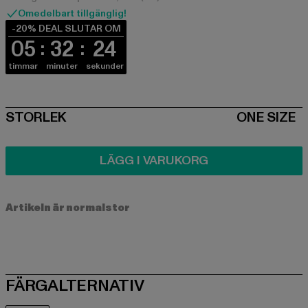
Omedelbart tillgänglig!
-20% DEAL SLUTAR OM
05
32
24
timmar
minuter
sekunder
SIZE
STORLEK
ONE SIZE
LÄGG I VARUKORG
Artikeln är normalstor
FÄRGALTERNATIV