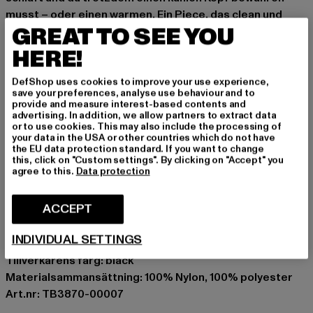
musst – oder einen warmen. Ein Piece, das clean und
GREAT TO SEE YOU
funktional zugleich ist.
HERE!
varmfodrad vintermössa med öronskydd från Urban
Classics
DefShop uses cookies to improve your use experience,
größenverstellbar mit Band und Metallschnalle
save your preferences, analyse use behaviour and to
SensorFlex™
provide and measure interest-based contents and
advertising. In addition, we allow partners to extract data
zusätzliche Ohrenklappen mit Knopfverschluss
or to use cookies. This may also include the processing of
angenehmer Tragekomfort durch weiches Kunstfell
your data in the USA or other countries which do not have
the EU data protection standard. If you want to change
perfekt für den Winter
this, click on "Custom settings". By clicking on "Accept" you
Märke: Karl Kani
agree to this.
Data protection
Tillfälle: Vardagskläder, Bekväm, Höstlig
ACCEPT
Varumärke: Urban Classics
Kategori: Bucket Hats
INDIVIDUAL SETTINGS
Färg: schwarz
Tillverkarens färg: black
Materialsammansättning: 100% Nylon, 100% polyester
Art.nr: TB3870-00007