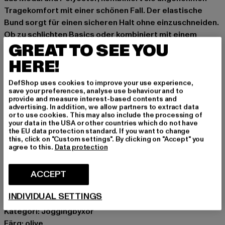
Tragekomfort mit einer schönen Fall. Der elastische
Bund sorgt für einen sicheren Halt ohne einzuschneiden.
Ob zu schlichten Basics oder kombiniert mit einem
GREAT TO SEE YOU
auffälligen Top – die Ladies Modal Culotte ist dein
idealer Partner für lässige Looks.
HERE!
sommarlig culotte för kvinnor av Urban Classics
DefShop uses cookies to improve your use experience,
elastiskt midjeband stänger höfterna ordentligt
save your preferences, analyse use behaviour and to
sidofickor
provide and measure interest-based contents and
advertising. In addition, we allow partners to extract data
mjukt fallande material ger utmärkt komfort
or to use cookies. This may also include the processing of
weit ausgestellte Beine
your data in the USA or other countries which do not have
the EU data protection standard. If you want to change
förkortat snitt
this, click on "Custom settings". By clicking on "Accept" you
agree to this.
Data protection
Tillfälle: Vardagskläder, Bekväm, Fritid, Avslappnad,
Casual, Enkel
ACCEPT
Typer av förslutningar: Elastiskt band
Skär: Vid
INDIVIDUAL SETTINGS
Varumärke: Urban Classics
Kategori: Joggingbyxor
Färg: olive