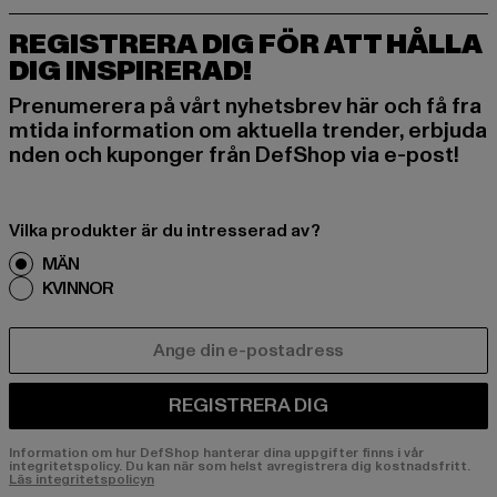
REGISTRERA DIG FÖR ATT HÅLLA
DIG INSPIRERAD!
Prenumerera på vårt nyhetsbrev här och få fra
mtida information om aktuella trender, erbjuda
nden och kuponger från DefShop via e-post!
Vilka produkter är du intresserad av?
MÄN
KVINNOR
E-POST
REGISTRERA DIG
Information om hur DefShop hanterar dina uppgifter finns i vår
integritetspolicy. Du kan när som helst avregistrera dig kostnadsfritt.
Läs integritetspolicyn