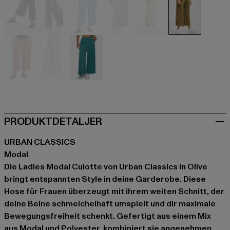
schwarz
blau
blau
grau
khaki
olive
orange
rosa
türkis
PRODUKTDETALJER
URBAN CLASSICS
Modal
Die Ladies Modal Culotte von Urban Classics in Olive
bringt entspannten Style in deine Garderobe. Diese
Hose für Frauen überzeugt mit ihrem weiten Schnitt, der
deine Beine schmeichelhaft umspielt und dir maximale
Bewegungsfreiheit schenkt. Gefertigt aus einem Mix
aus Modal und Polyester, kombiniert sie angenehmen