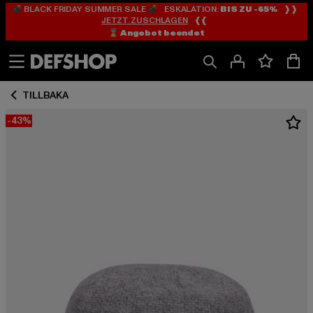
💣 BLACK FRIDAY SUMMER SALE 💣 ESKALATION:
BIS ZU -65%
❱❱
Hoppa
Hoppa
JETZT ZUSCHLAGEN
❰❰
till
till
⌛️ Angebot beendet
Innehåll
Sidfot
TILLBAKA
-43%