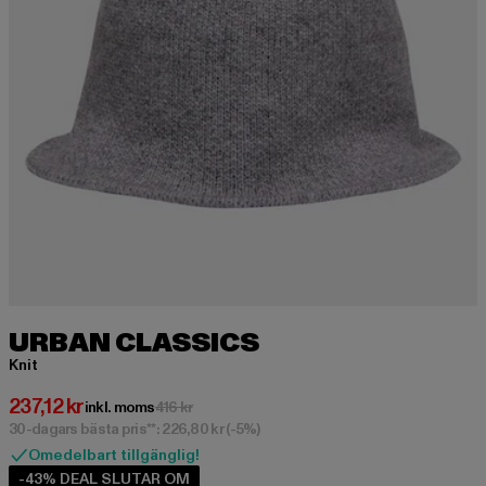
URBAN CLASSICS
Knit
Nuvarande pris: 237,12 kr
237,12 kr
Kampanjpris: 416 kr
inkl. moms
416 kr
30-dagars bästa pris**: 226,80 kr
(-5%)
Omedelbart tillgänglig!
-43% DEAL SLUTAR OM