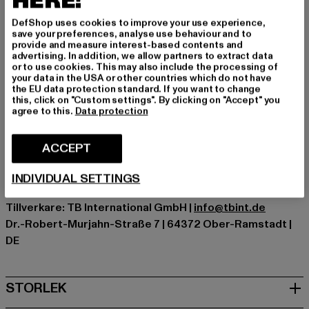
HERE!
Stickad bucket hat i grått från Urban Classics
DefShop uses cookies to improve your use experience,
save your preferences, analyse use behaviour and to
Klassische Form mit breiter, schräger Krempe
provide and measure interest-based contents and
Bekväm passform
advertising. In addition, we allow partners to extract data
or to use cookies. This may also include the processing of
Tillfälle: Fest, Gata, Festivaler, Hiphop, Avslappnad
your data in the USA or other countries which do not have
the EU data protection standard. If you want to change
Varumärke: Urban Classics
this, click on "Custom settings". By clicking on "Accept" you
Kategori: Bucket Hats
agree to this.
Data protection
Färg: grau
Tillverkarens färg: heathergrey
ACCEPT
Materialsammansättning: 100% Polyakryl
Art.nr: TB5864-03061
INDIVIDUAL SETTINGS
Tillverkare: TB International GmbH |
info@tbint.de
Dr.-Robert-Murjahn-Straße 7 | 64372 Ober-Ramstadt |
DE
STORLEK