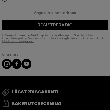
E-POST
REGISTRERA DIG
Information om hur DefShop hanterar dina uppgifter finns i vår
integritetspolicy. Du kan när som helst avregistrera dig kostnadsfritt.
Läs integritetspolicyn
Visit our Instagram page:
Visit our Facebook page:
Visit our YouTube channel:
LÄGSTPRISGARANTI
SÄKER UTCHECKNING