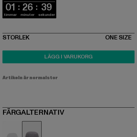
01
26
39
timmar
minuter
sekunder
SIZE
STORLEK
ONE SIZE
LÄGG I VARUKORG
Artikeln är normalstor
FÄRGALTERNATIV