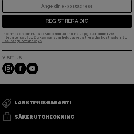
E-POST
REGISTRERA DIG
Information om hur DefShop hanterar dina uppgifter finns i vår
integritetspolicy. Du kan när som helst avregistrera dig kostnadsfritt.
Läs integritetspolicyn
Visit our Instagram page:
Visit our Facebook page:
Visit our YouTube channel:
LÄGSTPRISGARANTI
SÄKER UTCHECKNING