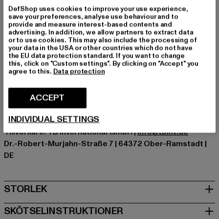
DefShop uses cookies to improve your use experience,
Tillfälle: Vardagskläder, Bekväm, Chill out, Fritid
save your preferences, analyse use behaviour and to
provide and measure interest-based contents and
Detaljer: tryck
advertising. In addition, we allow partners to extract data
Skär: Lös passform
or to use cookies. This may also include the processing of
your data in the USA or other countries which do not have
Varumärke: Merchcode
the EU data protection standard. If you want to change
Kategori: T-shirts
this, click on "Custom settings". By clicking on "Accept" you
agree to this.
Data protection
Färg: beige
Tillverkarens färg: unionbeige
ACCEPT
Materialsammansättning: 100% Bomull
Art.nr: MP0007485-03738
INDIVIDUAL SETTINGS
Tillverkare: TB International GmbH |
info@tbint.de
Dr.-Robert-Murjahn-Straße 7 | 64372 Ober-Ramstadt |
DE
STORLEK
SKÖTSELINSTRUKTIONER