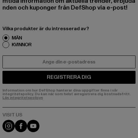
mtida information om aktuella trender, erbjuda
nden och kuponger från DefShop via e-post!
Vilka produkter är du intresserad av?
MÄN
KVINNOR
E-POST
REGISTRERA DIG
Information om hur DefShop hanterar dina uppgifter finns i vår
integritetspolicy. Du kan när som helst avregistrera dig kostnadsfritt.
Läs integritetspolicyn
Visit our Instagram page:
Visit our Facebook page:
Visit our YouTube channel: