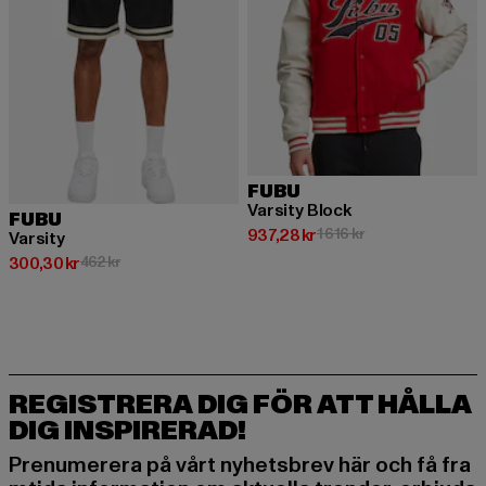
FUBU
Varsity Block
FUBU
Nuvarande pris: 937,28 kr
Kampanjpris: 1 616 
937,28 kr
1 616 kr
Varsity
Nuvarande pris: 300,30 kr
Kampanjpris: 462 kr
300,30 kr
462 kr
REGISTRERA DIG FÖR ATT HÅLLA
DIG INSPIRERAD!
Prenumerera på vårt nyhetsbrev här och få fra