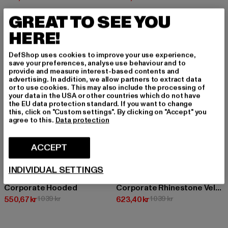
GREAT TO SEE YOU
HERE!
-47%
-40%
DefShop uses cookies to improve your use experience,
save your preferences, analyse use behaviour and to
provide and measure interest-based contents and
advertising. In addition, we allow partners to extract data
or to use cookies. This may also include the processing of
your data in the USA or other countries which do not have
the EU data protection standard. If you want to change
this, click on "Custom settings". By clicking on "Accept" you
agree to this.
Data protection
ACCEPT
INDIVIDUAL SETTINGS
FUBU
FUBU
Corporate Hooded
Corporate Rhinestone Velours
Nuvarande pris: 550,67 kr
Kampanjpris: 1 039 kr
Nuvarande pris: 623,40 kr
Kampanjpris: 1 039
550,67 kr
1 039 kr
623,40 kr
1 039 kr