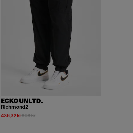
ECKO UNLTD.
Richmond2
Nuvarande pris: 436,32 kr
Kampanjpris: 808 kr
436,32 kr
808 kr