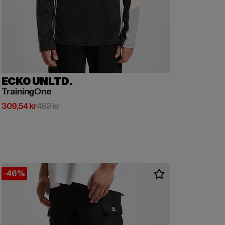
ECKO UNLTD.
TrainingOne
Nuvarande pris: 309,54 kr
Kampanjpris: 462 kr
309,54 kr
462 kr
-46%