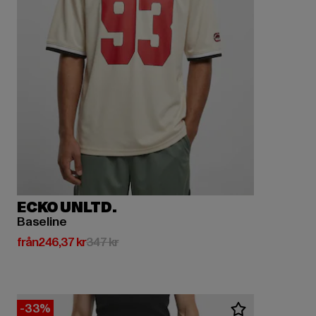
ECKO UNLTD.
Baseline
Nuvarande pris: Från 246,37 kr
Kampanjpris: 347 kr
från
246,37 kr
347 kr
-33%