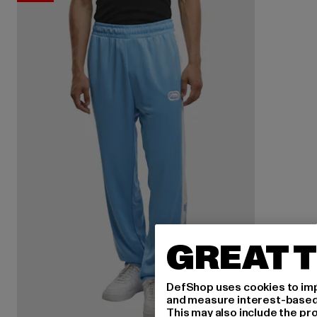
GREAT T
DefShop uses cookies to imp
and measure interest-based c
This may also include the pr