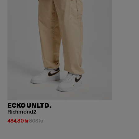
ECKO UNLTD.
Richmond2
Nuvarande pris: 484,80 kr
Kampanjpris: 808 kr
484,80 kr
808 kr