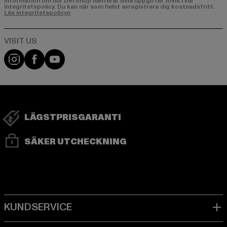
Information om hur DefShop hanterar dina uppgifter finns i vår
integritetspolicy. Du kan när som helst avregistrera dig kostnadsfritt.
Läs integritetspolicyn
Visit our Instagram page:
Visit our Facebook page:
Visit our YouTube channel:
LÄGSTPRISGARANTI
SÄKER UTCHECKNING