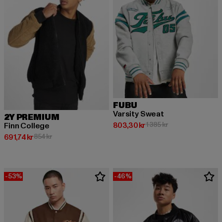
FUBU
Varsity Sweat
2Y PREMIUM
Nuvarande pris: 803,30 kr
Kampanjpris: 1 385
803,30 kr
1 385 kr
Finn College
Nuvarande pris: 691,74 kr
Kampanjpris: 854 kr
691,74 kr
854 kr
-53%
-46%