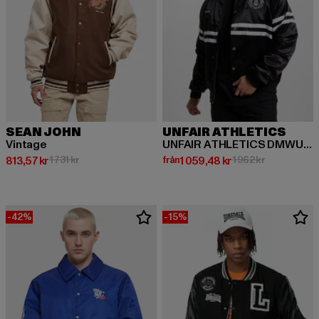
SEAN JOHN
UNFAIR ATHLETICS
Vintage
UNFAIR ATHLETICS DMWU Satin College Jacket
Nuvarande pris: 813,57 kr
Kampanjpris: 1 731 kr
Nuvarande pris: Från 1 059,48 kr
Kampanjpris:
813,57 kr
1 731 kr
från
1 059,48 kr
1 962 kr
-42%
-15%