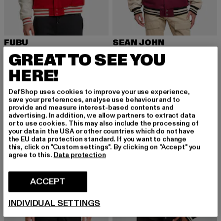
FUBU
SEAN JOHN
Varsity Block
Vintage
GREAT TO SEE YOU
Nuvarande pris: 937,28 kr
Kampanjpris: 1 616 kr
Nuvarande pris: 804,42 kr
Kampanjpris: 1 962
937,28 kr
1 616 kr
804,42 kr
1 962 kr
HERE!
DefShop uses cookies to improve your use experience,
save your preferences, analyse use behaviour and to
-36%
-53%
provide and measure interest-based contents and
advertising. In addition, we allow partners to extract data
or to use cookies. This may also include the processing of
your data in the USA or other countries which do not have
the EU data protection standard. If you want to change
this, click on "Custom settings". By clicking on "Accept" you
agree to this.
Data protection
ACCEPT
INDIVIDUAL SETTINGS