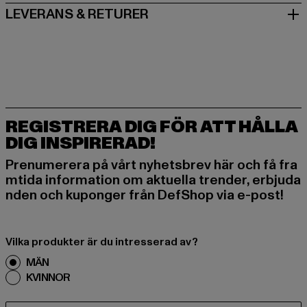
LEVERANS & RETURER
REGISTRERA DIG FÖR ATT HÅLLA
DIG INSPIRERAD!
Prenumerera på vårt nyhetsbrev här och få fra
mtida information om aktuella trender, erbjuda
nden och kuponger från DefShop via e-post!
Vilka produkter är du intresserad av?
MÄN
KVINNOR