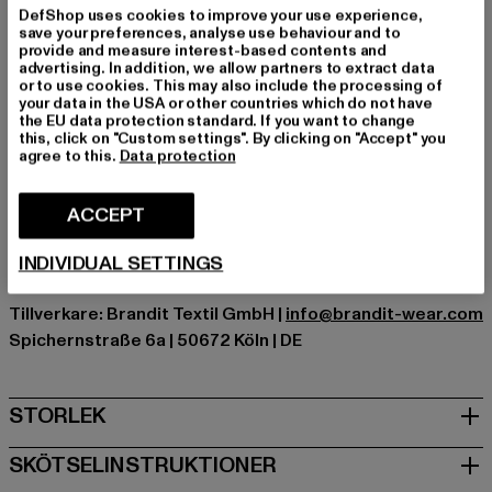
DefShop uses cookies to improve your use experience,
Halsringning: Rund halsringning
save your preferences, analyse use behaviour and to
typ av hylsa: Lång ärm
provide and measure interest-based contents and
advertising. In addition, we allow partners to extract data
Detaljer: Ribbade muddar i ärmslut, Bröstficka
or to use cookies. This may also include the processing of
Skär: Normal
your data in the USA or other countries which do not have
the EU data protection standard. If you want to change
Varumärke: Brandit
this, click on "Custom settings". By clicking on "Accept" you
Kategori: Sweaters
agree to this.
Data protection
Färg: schwarz
Tillverkarens färg: black
ACCEPT
Materialsammansättning: 100% Polyakryl, 100% Bomull
Art.nr: BD6019-00007
INDIVIDUAL SETTINGS
Tillverkare: Brandit Textil GmbH |
info@brandit-wear.com
Spichernstraße 6a | 50672 Köln | DE
STORLEK
SKÖTSELINSTRUKTIONER