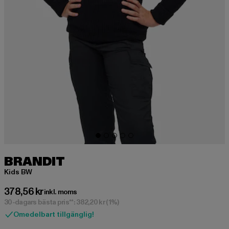
BRANDIT
Kids BW
Nuvarande pris: 378,56 kr
378,56 kr
inkl. moms
30-dagars bästa pris**: 382,20 kr
(1%)
Omedelbart tillgänglig!