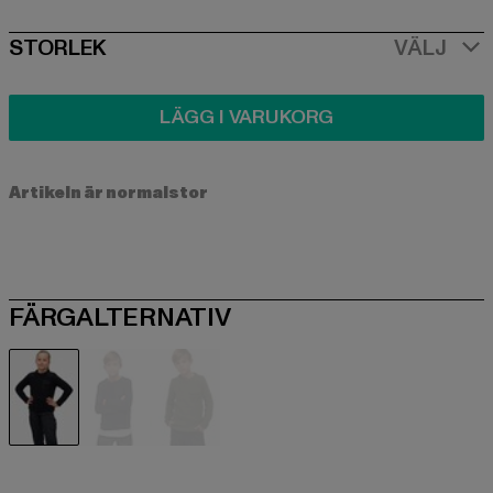
SIZE
STORLEK
VÄLJ
LÄGG I VARUKORG
Artikeln är normalstor
FÄRGALTERNATIV
schwarz
blau
olive