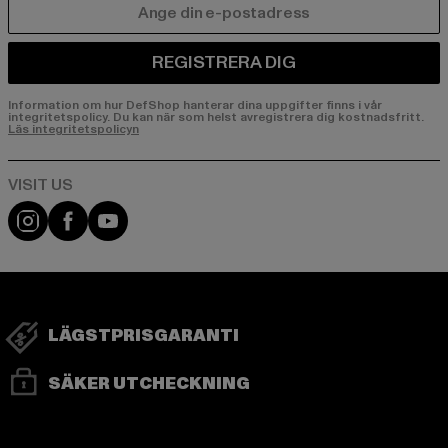
E-POST
REGISTRERA DIG
Information om hur DefShop hanterar dina uppgifter finns i vår
integritetspolicy. Du kan när som helst avregistrera dig kostnadsfritt.
Läs integritetspolicyn
Visit our Instagram page:
Visit our Facebook page:
Visit our YouTube channel:
LÄGSTPRISGARANTI
SÄKER UTCHECKNING