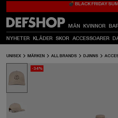
💣 BLACK FRIDAY SU
MÄN
KVINNOR
BA
NYHETER
KLÄDER
SKOR
ACCESSOARER
D
UNISEX
MÄRKEN
ALL BRANDS
DJINNS
ACCE
-34%