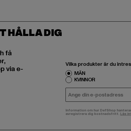
T HÅLLA DIG
h få
r,
Vilka produkter är du intr
 via e-
MÄN
KVINNOR
E-POST
Information om hur DefShop hanterar d
avregistrera dig kostnadsfritt.
Läs in