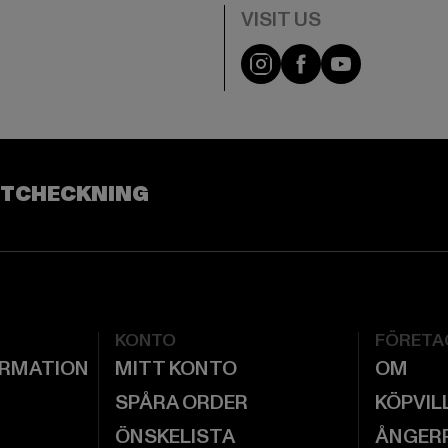
Visit our Instagram pa
Visit our Facebo
Visit our Y
UTCHECKNING
KONTO
FÖRETA
ORMATION
MITT KONTO
OM
SPÅRA ORDER
KÖPVIL
ÖNSKELISTA
ÅNGER