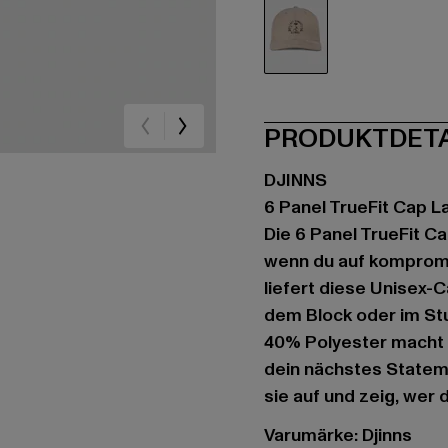
grau
PRODUKTDET
DJINNS
6 Panel TrueFit Cap L
Die 6 Panel TrueFit Ca
wenn du auf kompromi
liefert diese Unisex-C
dem Block oder im St
40% Polyester macht s
dein nächstes Stateme
sie auf und zeig, wer d
Varumärke: Djinns