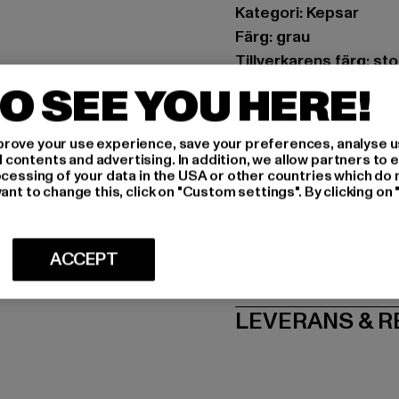
Kategori: Kepsar
Färg: grau
Tillverkarens färg: st
Materialsammansättni
O SEE YOU HERE!
Art.nr: 1005178-0037
rove your use experience, save your preferences, analyse u
Tillverkare: Huesken 
ontents and advertising. In addition, we allow partners to e
ocessing of your data in the USA or other countries which do 
Sandstraße 92 | 45473
ant to change this, click on "Custom settings". By clicking on 
STORLEK
ACCEPT
SKÖTSELINST
LEVERANS & 