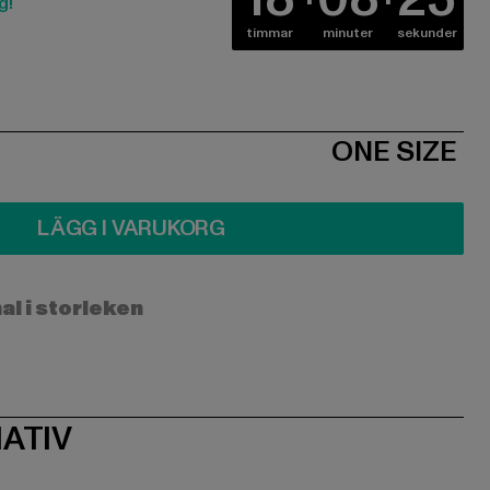
g!
timmar
minuter
sekunder
ONE SIZE
LÄGG I VARUKORG
l i storleken
ATIV