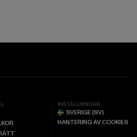
ge:
ok page:
ouTube channel:
G
INSTÄLLNINGAR
HANTERING AV COOKIES
LKOR
RÄTT