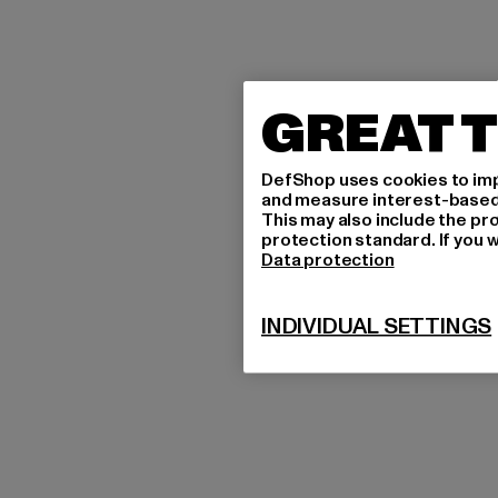
GREAT T
DefShop uses cookies to imp
and measure interest-based c
This may also include the pr
protection standard. If you w
Data protection
INDIVIDUAL SETTINGS