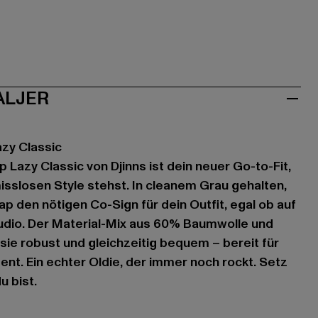
ALJER
azy Classic
p Lazy Classic von Djinns ist dein neuer Go-to-Fit,
sslosen Style stehst. In cleanem Grau gehalten,
ap den nötigen Co-Sign für dein Outfit, egal ob auf
udio. Der Material-Mix aus 60% Baumwolle und
ie robust und gleichzeitig bequem – bereit für
nt. Ein echter Oldie, der immer noch rockt. Setz
u bist.