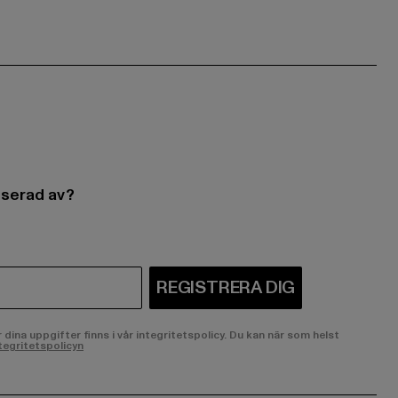
esserad av?
REGISTRERA DIG
ina uppgifter finns i vår integritetspolicy. Du kan när som helst
tegritetspolicyn